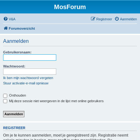
MosForum
V&A
Registreer
Aanmelden
Forumoverzicht
Aanmelden
Gebruikersnaam:
Wachtwoord:
Ik ben mijn wachtwoord vergeten
Stuur activatie-e-mail opnieuw
Onthouden
Mij deze sessie niet weergeven in de lijst met online gebruikers
REGISTREER
Om je te kunnen aanmelden, moet je geregistreerd zijn. Registratie neemt