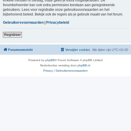
enkele minuten in beslag, maar geeft je extra mogelijkheden. De
forumbeheerder kan ook extra permissies toestaan aan geregistreerde
gebruikers. Lees voor registratie onze gebruiksvoorwaarden en het
bijbehorend beleid. Bekijk ook de regels als je gebruik maakt van het forum.
Gebruikersvoorwaarden
|
Privacybeleid
Registreer
Forumoverzicht
Verwijder cookies
Alle tijden zijn
UTC+01:00
Powered by
phpBB
® Forum Software © phpBB Limited
Nederlandse vertaling door
phpBB.nl
.
Privacy
|
Gebruikersvoorwaarden