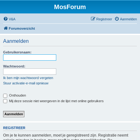
MosForum
V&A
Registreer
Aanmelden
Forumoverzicht
Aanmelden
Gebruikersnaam:
Wachtwoord:
Ik ben mijn wachtwoord vergeten
Stuur activatie-e-mail opnieuw
Onthouden
Mij deze sessie niet weergeven in de lijst met online gebruikers
REGISTREER
Om je te kunnen aanmelden, moet je geregistreerd zijn. Registratie neemt