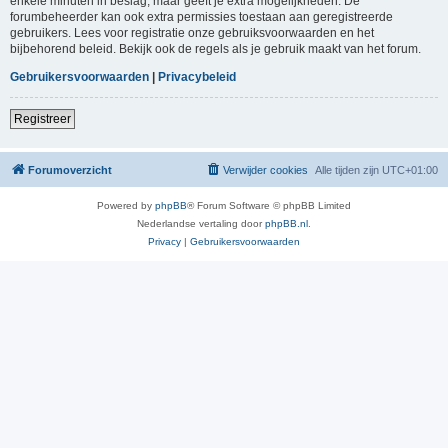
enkele minuten in beslag, maar geeft je extra mogelijkheden. De
forumbeheerder kan ook extra permissies toestaan aan geregistreerde
gebruikers. Lees voor registratie onze gebruiksvoorwaarden en het
bijbehorend beleid. Bekijk ook de regels als je gebruik maakt van het forum.
Gebruikersvoorwaarden
|
Privacybeleid
Registreer
Forumoverzicht
Verwijder cookies
Alle tijden zijn
UTC+01:00
Powered by
phpBB
® Forum Software © phpBB Limited
Nederlandse vertaling door
phpBB.nl
.
Privacy
|
Gebruikersvoorwaarden