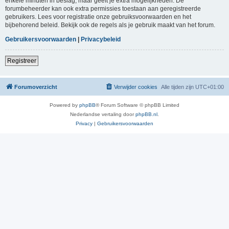
enkele minuten in beslag, maar geeft je extra mogelijkheden. De
forumbeheerder kan ook extra permissies toestaan aan geregistreerde
gebruikers. Lees voor registratie onze gebruiksvoorwaarden en het
bijbehorend beleid. Bekijk ook de regels als je gebruik maakt van het forum.
Gebruikersvoorwaarden
|
Privacybeleid
Registreer
Forumoverzicht
Verwijder cookies
Alle tijden zijn
UTC+01:00
Powered by
phpBB
® Forum Software © phpBB Limited
Nederlandse vertaling door
phpBB.nl
.
Privacy
|
Gebruikersvoorwaarden