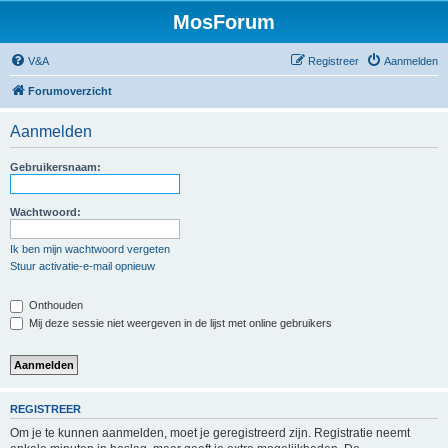
MosForum
V&A
Registreer
Aanmelden
Forumoverzicht
Aanmelden
Gebruikersnaam:
Wachtwoord:
Ik ben mijn wachtwoord vergeten
Stuur activatie-e-mail opnieuw
Onthouden
Mij deze sessie niet weergeven in de lijst met online gebruikers
REGISTREER
Om je te kunnen aanmelden, moet je geregistreerd zijn. Registratie neemt