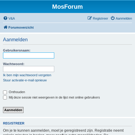
MosForum
V&A
Registreer
Aanmelden
Forumoverzicht
Aanmelden
Gebruikersnaam:
Wachtwoord:
Ik ben mijn wachtwoord vergeten
Stuur activatie-e-mail opnieuw
Onthouden
Mij deze sessie niet weergeven in de lijst met online gebruikers
REGISTREER
Om je te kunnen aanmelden, moet je geregistreerd zijn. Registratie neemt