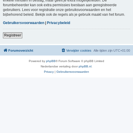
enkele minuten in beslag, maar geeft je extra mogelijkheden. De
forumbeheerder kan ook extra permissies toestaan aan geregistreerde
gebruikers. Lees voor registratie onze gebruiksvoorwaarden en het
bijbehorend beleid. Bekijk ook de regels als je gebruik maakt van het forum.
Gebruikersvoorwaarden
|
Privacybeleid
Registreer
Forumoverzicht
Verwijder cookies
Alle tijden zijn
UTC+01:00
Powered by
phpBB
® Forum Software © phpBB Limited
Nederlandse vertaling door
phpBB.nl
.
Privacy
|
Gebruikersvoorwaarden