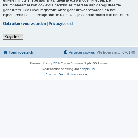
enkele minuten in beslag, maar geeft je extra mogelijkheden. De
forumbeheerder kan ook extra permissies toestaan aan geregistreerde
gebruikers. Lees voor registratie onze gebruiksvoorwaarden en het
bijbehorend beleid. Bekijk ook de regels als je gebruik maakt van het forum.
Gebruikersvoorwaarden
|
Privacybeleid
Registreer
Forumoverzicht
Verwijder cookies
Alle tijden zijn
UTC+01:00
Powered by
phpBB
® Forum Software © phpBB Limited
Nederlandse vertaling door
phpBB.nl
.
Privacy
|
Gebruikersvoorwaarden