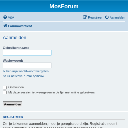
MosForum
V&A
Registreer
Aanmelden
Forumoverzicht
Aanmelden
Gebruikersnaam:
Wachtwoord:
Ik ben mijn wachtwoord vergeten
Stuur activatie-e-mail opnieuw
Onthouden
Mij deze sessie niet weergeven in de lijst met online gebruikers
REGISTREER
Om je te kunnen aanmelden, moet je geregistreerd zijn. Registratie neemt