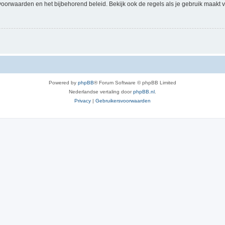
voorwaarden en het bijbehorend beleid. Bekijk ook de regels als je gebruik maakt v
Powered by
phpBB
® Forum Software © phpBB Limited
Nederlandse vertaling door
phpBB.nl
.
Privacy
|
Gebruikersvoorwaarden