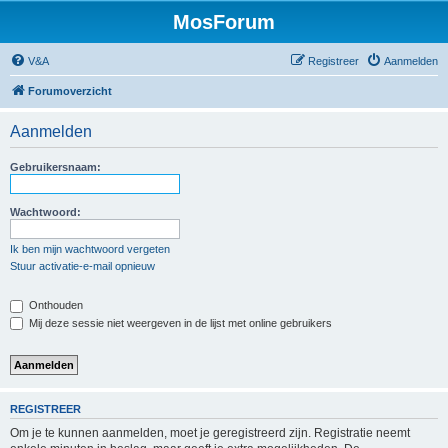
MosForum
V&A
Registreer
Aanmelden
Forumoverzicht
Aanmelden
Gebruikersnaam:
Wachtwoord:
Ik ben mijn wachtwoord vergeten
Stuur activatie-e-mail opnieuw
Onthouden
Mij deze sessie niet weergeven in de lijst met online gebruikers
REGISTREER
Om je te kunnen aanmelden, moet je geregistreerd zijn. Registratie neemt