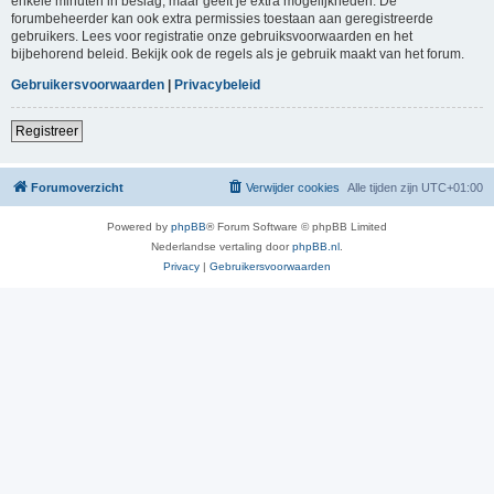
enkele minuten in beslag, maar geeft je extra mogelijkheden. De
forumbeheerder kan ook extra permissies toestaan aan geregistreerde
gebruikers. Lees voor registratie onze gebruiksvoorwaarden en het
bijbehorend beleid. Bekijk ook de regels als je gebruik maakt van het forum.
Gebruikersvoorwaarden
|
Privacybeleid
Registreer
Forumoverzicht
Verwijder cookies
Alle tijden zijn
UTC+01:00
Powered by
phpBB
® Forum Software © phpBB Limited
Nederlandse vertaling door
phpBB.nl
.
Privacy
|
Gebruikersvoorwaarden