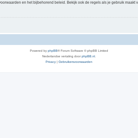
voorwaarden en het bijbehorend beleid. Bekijk ook de regels als je gebruik maakt v
Powered by
phpBB
® Forum Software © phpBB Limited
Nederlandse vertaling door
phpBB.nl
.
Privacy
|
Gebruikersvoorwaarden