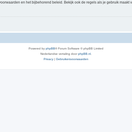
voorwaarden en het bijbehorend beleid. Bekijk ook de regels als je gebruik maakt v
Powered by
phpBB
® Forum Software © phpBB Limited
Nederlandse vertaling door
phpBB.nl
.
Privacy
|
Gebruikersvoorwaarden