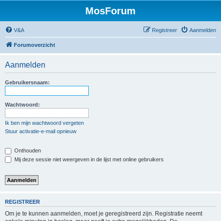
MosForum
V&A
Registreer
Aanmelden
Forumoverzicht
Aanmelden
Gebruikersnaam:
Wachtwoord:
Ik ben mijn wachtwoord vergeten
Stuur activatie-e-mail opnieuw
Onthouden
Mij deze sessie niet weergeven in de lijst met online gebruikers
REGISTREER
Om je te kunnen aanmelden, moet je geregistreerd zijn. Registratie neemt