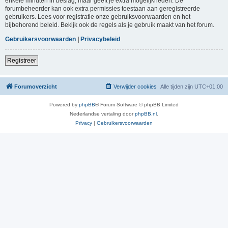
enkele minuten in beslag, maar geeft je extra mogelijkheden. De
forumbeheerder kan ook extra permissies toestaan aan geregistreerde
gebruikers. Lees voor registratie onze gebruiksvoorwaarden en het
bijbehorend beleid. Bekijk ook de regels als je gebruik maakt van het forum.
Gebruikersvoorwaarden
|
Privacybeleid
Registreer
Forumoverzicht
Verwijder cookies
Alle tijden zijn
UTC+01:00
Powered by
phpBB
® Forum Software © phpBB Limited
Nederlandse vertaling door
phpBB.nl
.
Privacy
|
Gebruikersvoorwaarden