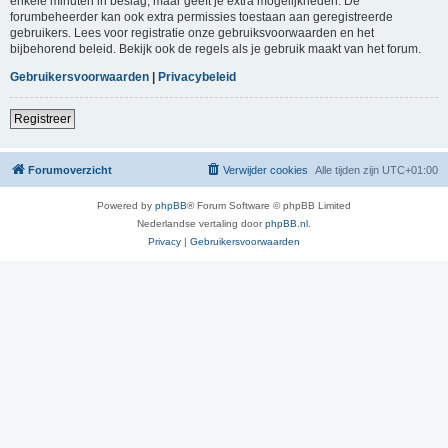
enkele minuten in beslag, maar geeft je extra mogelijkheden. De
forumbeheerder kan ook extra permissies toestaan aan geregistreerde
gebruikers. Lees voor registratie onze gebruiksvoorwaarden en het
bijbehorend beleid. Bekijk ook de regels als je gebruik maakt van het forum.
Gebruikersvoorwaarden
|
Privacybeleid
Registreer
Forumoverzicht
Verwijder cookies
Alle tijden zijn
UTC+01:00
Powered by
phpBB
® Forum Software © phpBB Limited
Nederlandse vertaling door
phpBB.nl
.
Privacy
|
Gebruikersvoorwaarden