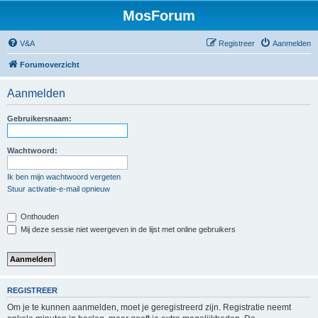
MosForum
V&A
Registreer
Aanmelden
Forumoverzicht
Aanmelden
Gebruikersnaam:
Wachtwoord:
Ik ben mijn wachtwoord vergeten
Stuur activatie-e-mail opnieuw
Onthouden
Mij deze sessie niet weergeven in de lijst met online gebruikers
REGISTREER
Om je te kunnen aanmelden, moet je geregistreerd zijn. Registratie neemt