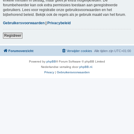
enkele minuten in beslag, maar geeft je extra mogelijkheden. De
forumbeheerder kan ook extra permissies toestaan aan geregistreerde
gebruikers. Lees voor registratie onze gebruiksvoorwaarden en het
bijbehorend beleid. Bekijk ook de regels als je gebruik maakt van het forum.
Gebruikersvoorwaarden
|
Privacybeleid
Registreer
Forumoverzicht
Verwijder cookies
Alle tijden zijn
UTC+01:00
Powered by
phpBB
® Forum Software © phpBB Limited
Nederlandse vertaling door
phpBB.nl
.
Privacy
|
Gebruikersvoorwaarden