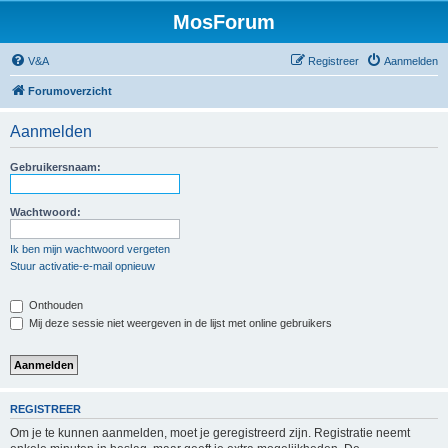
MosForum
V&A
Registreer
Aanmelden
Forumoverzicht
Aanmelden
Gebruikersnaam:
Wachtwoord:
Ik ben mijn wachtwoord vergeten
Stuur activatie-e-mail opnieuw
Onthouden
Mij deze sessie niet weergeven in de lijst met online gebruikers
REGISTREER
Om je te kunnen aanmelden, moet je geregistreerd zijn. Registratie neemt