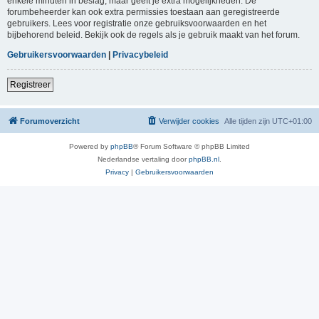
enkele minuten in beslag, maar geeft je extra mogelijkheden. De
forumbeheerder kan ook extra permissies toestaan aan geregistreerde
gebruikers. Lees voor registratie onze gebruiksvoorwaarden en het
bijbehorend beleid. Bekijk ook de regels als je gebruik maakt van het forum.
Gebruikersvoorwaarden
|
Privacybeleid
Registreer
Forumoverzicht
Verwijder cookies
Alle tijden zijn
UTC+01:00
Powered by
phpBB
® Forum Software © phpBB Limited
Nederlandse vertaling door
phpBB.nl
.
Privacy
|
Gebruikersvoorwaarden