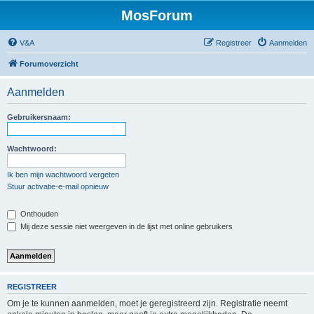
MosForum
V&A
Registreer
Aanmelden
Forumoverzicht
Aanmelden
Gebruikersnaam:
Wachtwoord:
Ik ben mijn wachtwoord vergeten
Stuur activatie-e-mail opnieuw
Onthouden
Mij deze sessie niet weergeven in de lijst met online gebruikers
REGISTREER
Om je te kunnen aanmelden, moet je geregistreerd zijn. Registratie neemt