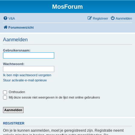
MosForum
V&A
Registreer
Aanmelden
Forumoverzicht
Aanmelden
Gebruikersnaam:
Wachtwoord:
Ik ben mijn wachtwoord vergeten
Stuur activatie-e-mail opnieuw
Onthouden
Mij deze sessie niet weergeven in de lijst met online gebruikers
REGISTREER
Om je te kunnen aanmelden, moet je geregistreerd zijn. Registratie neemt