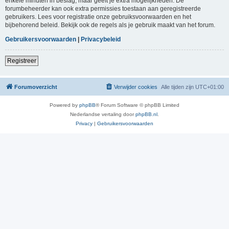
enkele minuten in beslag, maar geeft je extra mogelijkheden. De
forumbeheerder kan ook extra permissies toestaan aan geregistreerde
gebruikers. Lees voor registratie onze gebruiksvoorwaarden en het
bijbehorend beleid. Bekijk ook de regels als je gebruik maakt van het forum.
Gebruikersvoorwaarden
|
Privacybeleid
Registreer
Forumoverzicht
Verwijder cookies
Alle tijden zijn
UTC+01:00
Powered by
phpBB
® Forum Software © phpBB Limited
Nederlandse vertaling door
phpBB.nl
.
Privacy
|
Gebruikersvoorwaarden