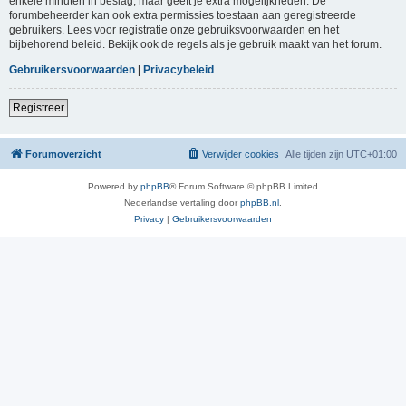
enkele minuten in beslag, maar geeft je extra mogelijkheden. De
forumbeheerder kan ook extra permissies toestaan aan geregistreerde
gebruikers. Lees voor registratie onze gebruiksvoorwaarden en het
bijbehorend beleid. Bekijk ook de regels als je gebruik maakt van het forum.
Gebruikersvoorwaarden
|
Privacybeleid
Registreer
Forumoverzicht
Verwijder cookies
Alle tijden zijn
UTC+01:00
Powered by
phpBB
® Forum Software © phpBB Limited
Nederlandse vertaling door
phpBB.nl
.
Privacy
|
Gebruikersvoorwaarden