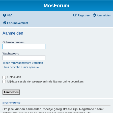
MosForum
V&A
Registreer
Aanmelden
Forumoverzicht
Aanmelden
Gebruikersnaam:
Wachtwoord:
Ik ben mijn wachtwoord vergeten
Stuur activatie-e-mail opnieuw
Onthouden
Mij deze sessie niet weergeven in de lijst met online gebruikers
REGISTREER
Om je te kunnen aanmelden, moet je geregistreerd zijn. Registratie neemt