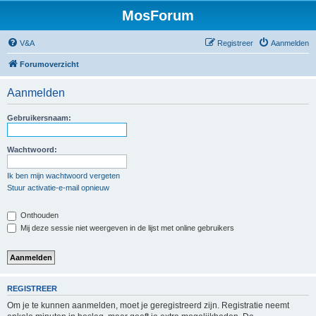
MosForum
V&A
Registreer
Aanmelden
Forumoverzicht
Aanmelden
Gebruikersnaam:
Wachtwoord:
Ik ben mijn wachtwoord vergeten
Stuur activatie-e-mail opnieuw
Onthouden
Mij deze sessie niet weergeven in de lijst met online gebruikers
REGISTREER
Om je te kunnen aanmelden, moet je geregistreerd zijn. Registratie neemt