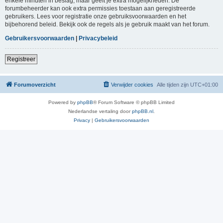
enkele minuten in beslag, maar geeft je extra mogelijkheden. De
forumbeheerder kan ook extra permissies toestaan aan geregistreerde
gebruikers. Lees voor registratie onze gebruiksvoorwaarden en het
bijbehorend beleid. Bekijk ook de regels als je gebruik maakt van het forum.
Gebruikersvoorwaarden
|
Privacybeleid
Registreer
Forumoverzicht
Verwijder cookies
Alle tijden zijn
UTC+01:00
Powered by
phpBB
® Forum Software © phpBB Limited
Nederlandse vertaling door
phpBB.nl
.
Privacy
|
Gebruikersvoorwaarden