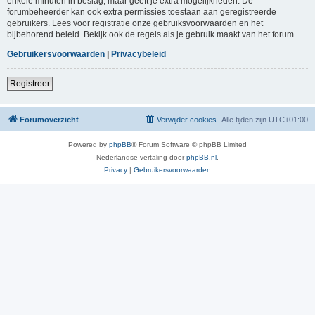
enkele minuten in beslag, maar geeft je extra mogelijkheden. De
forumbeheerder kan ook extra permissies toestaan aan geregistreerde
gebruikers. Lees voor registratie onze gebruiksvoorwaarden en het
bijbehorend beleid. Bekijk ook de regels als je gebruik maakt van het forum.
Gebruikersvoorwaarden
|
Privacybeleid
Registreer
Forumoverzicht
Verwijder cookies
Alle tijden zijn
UTC+01:00
Powered by
phpBB
® Forum Software © phpBB Limited
Nederlandse vertaling door
phpBB.nl
.
Privacy
|
Gebruikersvoorwaarden