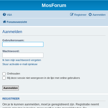
MosForum
V&A
Registreer
Aanmelden
Forumoverzicht
Aanmelden
Gebruikersnaam:
Wachtwoord:
Ik ben mijn wachtwoord vergeten
Stuur activatie-e-mail opnieuw
Onthouden
Mij deze sessie niet weergeven in de lijst met online gebruikers
REGISTREER
Om je te kunnen aanmelden, moet je geregistreerd zijn. Registratie neemt