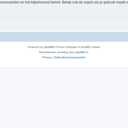
voorwaarden en het bijbehorend beleid. Bekijk ook de regels als je gebruik maakt v
Powered by
phpBB
® Forum Software © phpBB Limited
Nederlandse vertaling door
phpBB.nl
.
Privacy
|
Gebruikersvoorwaarden