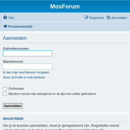
MosForum
V&A
Registreer
Aanmelden
Forumoverzicht
Aanmelden
Gebruikersnaam:
Wachtwoord:
Ik ben mijn wachtwoord vergeten
Stuur activatie-e-mail opnieuw
Onthouden
Mij deze sessie niet weergeven in de lijst met online gebruikers
REGISTREER
Om je te kunnen aanmelden, moet je geregistreerd zijn. Registratie neemt