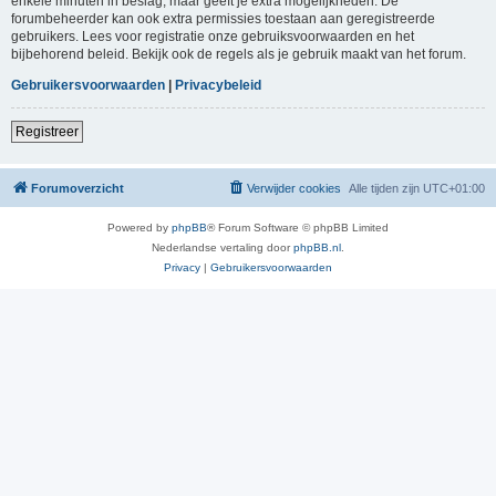
enkele minuten in beslag, maar geeft je extra mogelijkheden. De
forumbeheerder kan ook extra permissies toestaan aan geregistreerde
gebruikers. Lees voor registratie onze gebruiksvoorwaarden en het
bijbehorend beleid. Bekijk ook de regels als je gebruik maakt van het forum.
Gebruikersvoorwaarden
|
Privacybeleid
Registreer
Forumoverzicht
Verwijder cookies
Alle tijden zijn
UTC+01:00
Powered by
phpBB
® Forum Software © phpBB Limited
Nederlandse vertaling door
phpBB.nl
.
Privacy
|
Gebruikersvoorwaarden