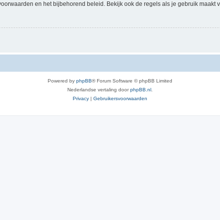
voorwaarden en het bijbehorend beleid. Bekijk ook de regels als je gebruik maakt v
Powered by
phpBB
® Forum Software © phpBB Limited
Nederlandse vertaling door
phpBB.nl
.
Privacy
|
Gebruikersvoorwaarden