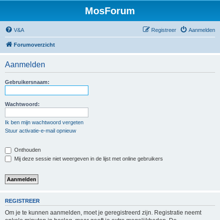
MosForum
V&A
Registreer
Aanmelden
Forumoverzicht
Aanmelden
Gebruikersnaam:
Wachtwoord:
Ik ben mijn wachtwoord vergeten
Stuur activatie-e-mail opnieuw
Onthouden
Mij deze sessie niet weergeven in de lijst met online gebruikers
REGISTREER
Om je te kunnen aanmelden, moet je geregistreerd zijn. Registratie neemt