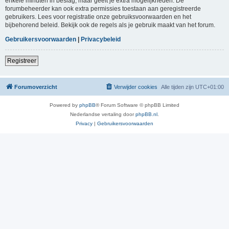
enkele minuten in beslag, maar geeft je extra mogelijkheden. De
forumbeheerder kan ook extra permissies toestaan aan geregistreerde
gebruikers. Lees voor registratie onze gebruiksvoorwaarden en het
bijbehorend beleid. Bekijk ook de regels als je gebruik maakt van het forum.
Gebruikersvoorwaarden
|
Privacybeleid
Registreer
Forumoverzicht
Verwijder cookies
Alle tijden zijn
UTC+01:00
Powered by
phpBB
® Forum Software © phpBB Limited
Nederlandse vertaling door
phpBB.nl
.
Privacy
|
Gebruikersvoorwaarden