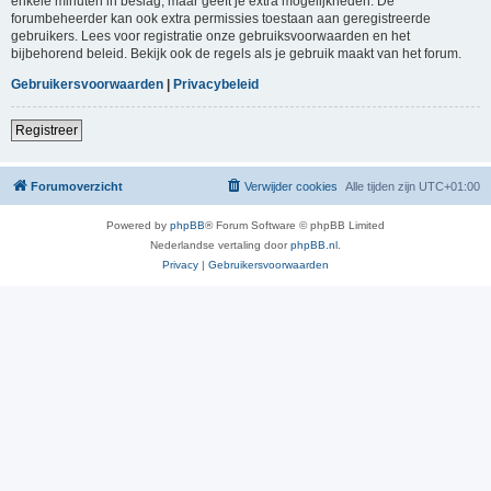
enkele minuten in beslag, maar geeft je extra mogelijkheden. De
forumbeheerder kan ook extra permissies toestaan aan geregistreerde
gebruikers. Lees voor registratie onze gebruiksvoorwaarden en het
bijbehorend beleid. Bekijk ook de regels als je gebruik maakt van het forum.
Gebruikersvoorwaarden
|
Privacybeleid
Registreer
Forumoverzicht
Verwijder cookies
Alle tijden zijn
UTC+01:00
Powered by
phpBB
® Forum Software © phpBB Limited
Nederlandse vertaling door
phpBB.nl
.
Privacy
|
Gebruikersvoorwaarden