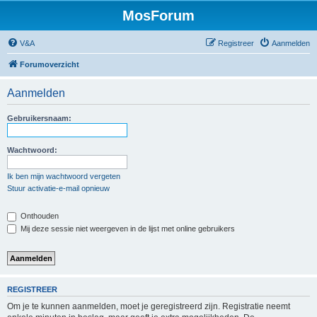
MosForum
V&A
Registreer
Aanmelden
Forumoverzicht
Aanmelden
Gebruikersnaam:
Wachtwoord:
Ik ben mijn wachtwoord vergeten
Stuur activatie-e-mail opnieuw
Onthouden
Mij deze sessie niet weergeven in de lijst met online gebruikers
REGISTREER
Om je te kunnen aanmelden, moet je geregistreerd zijn. Registratie neemt