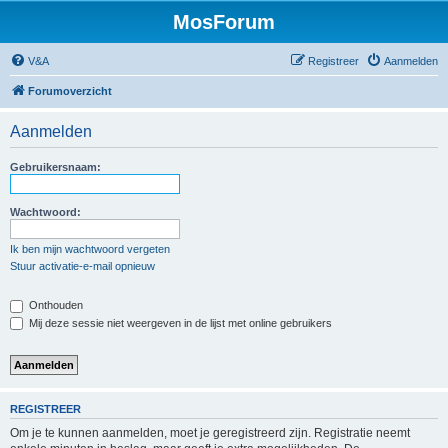
MosForum
V&A
Registreer
Aanmelden
Forumoverzicht
Aanmelden
Gebruikersnaam:
Wachtwoord:
Ik ben mijn wachtwoord vergeten
Stuur activatie-e-mail opnieuw
Onthouden
Mij deze sessie niet weergeven in de lijst met online gebruikers
REGISTREER
Om je te kunnen aanmelden, moet je geregistreerd zijn. Registratie neemt