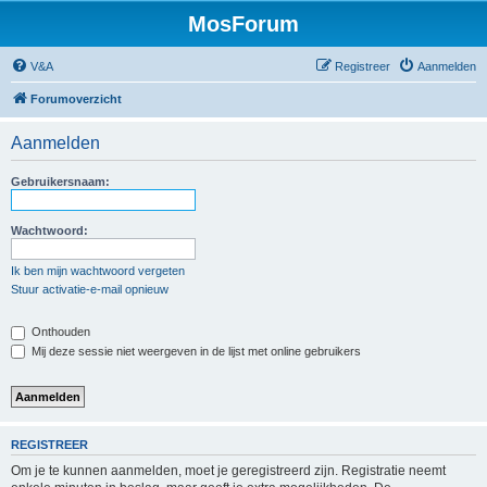
MosForum
V&A
Registreer
Aanmelden
Forumoverzicht
Aanmelden
Gebruikersnaam:
Wachtwoord:
Ik ben mijn wachtwoord vergeten
Stuur activatie-e-mail opnieuw
Onthouden
Mij deze sessie niet weergeven in de lijst met online gebruikers
REGISTREER
Om je te kunnen aanmelden, moet je geregistreerd zijn. Registratie neemt