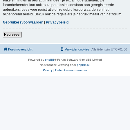
enkele minuten in beslag, maar geeft je extra mogelijkheden. De
forumbeheerder kan ook extra permissies toestaan aan geregistreerde
gebruikers. Lees voor registratie onze gebruiksvoorwaarden en het
bijbehorend beleid. Bekijk ook de regels als je gebruik maakt van het forum.
Gebruikersvoorwaarden
|
Privacybeleid
Registreer
Forumoverzicht
Verwijder cookies
Alle tijden zijn
UTC+01:00
Powered by
phpBB
® Forum Software © phpBB Limited
Nederlandse vertaling door
phpBB.nl
.
Privacy
|
Gebruikersvoorwaarden