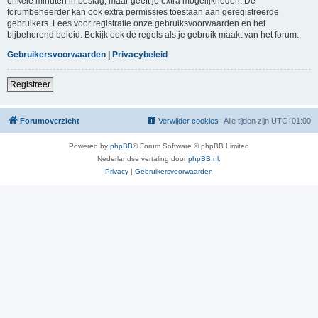
enkele minuten in beslag, maar geeft je extra mogelijkheden. De
forumbeheerder kan ook extra permissies toestaan aan geregistreerde
gebruikers. Lees voor registratie onze gebruiksvoorwaarden en het
bijbehorend beleid. Bekijk ook de regels als je gebruik maakt van het forum.
Gebruikersvoorwaarden
|
Privacybeleid
Registreer
Forumoverzicht
Verwijder cookies
Alle tijden zijn
UTC+01:00
Powered by
phpBB
® Forum Software © phpBB Limited
Nederlandse vertaling door
phpBB.nl
.
Privacy
|
Gebruikersvoorwaarden