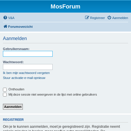
MosForum
V&A
Registreer
Aanmelden
Forumoverzicht
Aanmelden
Gebruikersnaam:
Wachtwoord:
Ik ben mijn wachtwoord vergeten
Stuur activatie-e-mail opnieuw
Onthouden
Mij deze sessie niet weergeven in de lijst met online gebruikers
REGISTREER
Om je te kunnen aanmelden, moet je geregistreerd zijn. Registratie neemt