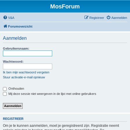
MosForum
V&A
Registreer
Aanmelden
Forumoverzicht
Aanmelden
Gebruikersnaam:
Wachtwoord:
Ik ben mijn wachtwoord vergeten
Stuur activatie-e-mail opnieuw
Onthouden
Mij deze sessie niet weergeven in de lijst met online gebruikers
REGISTREER
Om je te kunnen aanmelden, moet je geregistreerd zijn. Registratie neemt