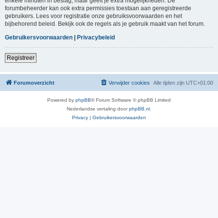
enkele minuten in beslag, maar geeft je extra mogelijkheden. De
forumbeheerder kan ook extra permissies toestaan aan geregistreerde
gebruikers. Lees voor registratie onze gebruiksvoorwaarden en het
bijbehorend beleid. Bekijk ook de regels als je gebruik maakt van het forum.
Gebruikersvoorwaarden
|
Privacybeleid
Registreer
Forumoverzicht
Verwijder cookies
Alle tijden zijn
UTC+01:00
Powered by
phpBB
® Forum Software © phpBB Limited
Nederlandse vertaling door
phpBB.nl
.
Privacy
|
Gebruikersvoorwaarden