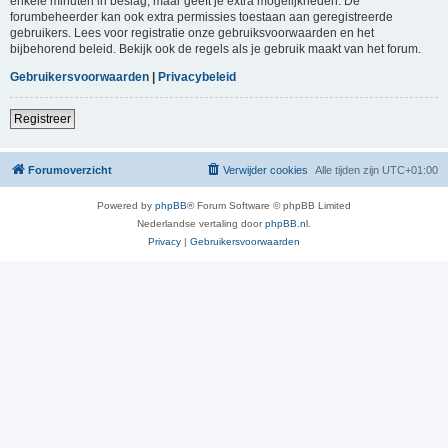
enkele minuten in beslag, maar geeft je extra mogelijkheden. De
forumbeheerder kan ook extra permissies toestaan aan geregistreerde
gebruikers. Lees voor registratie onze gebruiksvoorwaarden en het
bijbehorend beleid. Bekijk ook de regels als je gebruik maakt van het forum.
Gebruikersvoorwaarden
|
Privacybeleid
Registreer
Forumoverzicht
Verwijder cookies
Alle tijden zijn
UTC+01:00
Powered by
phpBB
® Forum Software © phpBB Limited
Nederlandse vertaling door
phpBB.nl
.
Privacy
|
Gebruikersvoorwaarden