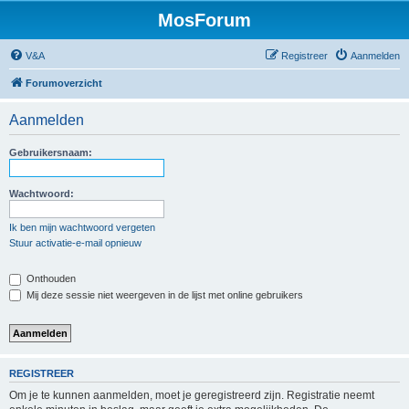
MosForum
V&A
Registreer
Aanmelden
Forumoverzicht
Aanmelden
Gebruikersnaam:
Wachtwoord:
Ik ben mijn wachtwoord vergeten
Stuur activatie-e-mail opnieuw
Onthouden
Mij deze sessie niet weergeven in de lijst met online gebruikers
REGISTREER
Om je te kunnen aanmelden, moet je geregistreerd zijn. Registratie neemt