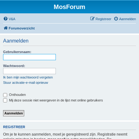
MosForum
V&A
Registreer
Aanmelden
Forumoverzicht
Aanmelden
Gebruikersnaam:
Wachtwoord:
Ik ben mijn wachtwoord vergeten
Stuur activatie-e-mail opnieuw
Onthouden
Mij deze sessie niet weergeven in de lijst met online gebruikers
REGISTREER
Om je te kunnen aanmelden, moet je geregistreerd zijn. Registratie neemt