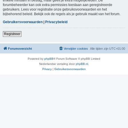
enkele minuten in beslag, maar geeft je extra mogelijkheden. De
forumbeheerder kan ook extra permissies toestaan aan geregistreerde
gebruikers. Lees voor registratie onze gebruiksvoorwaarden en het
bijbehorend beleid. Bekijk ook de regels als je gebruik maakt van het forum.
Gebruikersvoorwaarden
|
Privacybeleid
Registreer
Forumoverzicht
Verwijder cookies
Alle tijden zijn
UTC+01:00
Powered by
phpBB
® Forum Software © phpBB Limited
Nederlandse vertaling door
phpBB.nl
.
Privacy
|
Gebruikersvoorwaarden