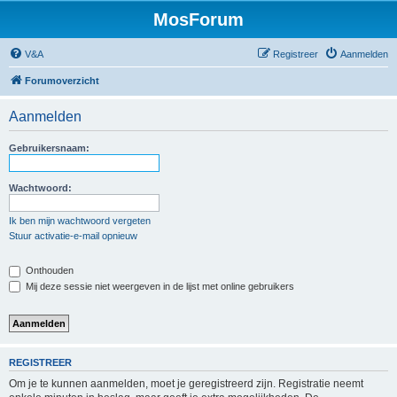
MosForum
V&A
Registreer
Aanmelden
Forumoverzicht
Aanmelden
Gebruikersnaam:
Wachtwoord:
Ik ben mijn wachtwoord vergeten
Stuur activatie-e-mail opnieuw
Onthouden
Mij deze sessie niet weergeven in de lijst met online gebruikers
REGISTREER
Om je te kunnen aanmelden, moet je geregistreerd zijn. Registratie neemt