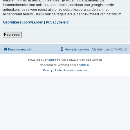
enkele minuten in beslag, maar geeft je extra mogelijkheden. De
forumbeheerder kan ook extra permissies toestaan aan geregistreerde
gebruikers. Lees voor registratie onze gebruiksvoorwaarden en het
bijbehorend beleid. Bekijk ook de regels als je gebruik maakt van het forum.
Gebruikersvoorwaarden
|
Privacybeleid
Registreer
Forumoverzicht
Verwijder cookies
Alle tijden zijn
UTC+01:00
Powered by
phpBB
® Forum Software © phpBB Limited
Nederlandse vertaling door
phpBB.nl
.
Privacy
|
Gebruikersvoorwaarden