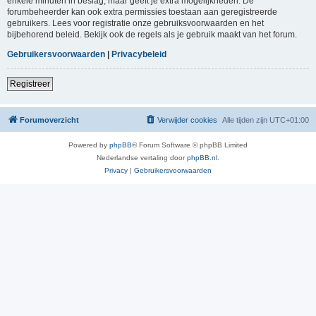
enkele minuten in beslag, maar geeft je extra mogelijkheden. De
forumbeheerder kan ook extra permissies toestaan aan geregistreerde
gebruikers. Lees voor registratie onze gebruiksvoorwaarden en het
bijbehorend beleid. Bekijk ook de regels als je gebruik maakt van het forum.
Gebruikersvoorwaarden
|
Privacybeleid
Registreer
Forumoverzicht
Verwijder cookies
Alle tijden zijn
UTC+01:00
Powered by
phpBB
® Forum Software © phpBB Limited
Nederlandse vertaling door
phpBB.nl
.
Privacy
|
Gebruikersvoorwaarden