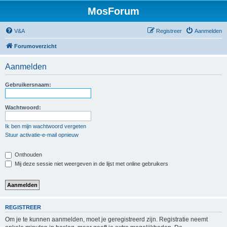
MosForum
V&A
Registreer
Aanmelden
Forumoverzicht
Aanmelden
Gebruikersnaam:
Wachtwoord:
Ik ben mijn wachtwoord vergeten
Stuur activatie-e-mail opnieuw
Onthouden
Mij deze sessie niet weergeven in de lijst met online gebruikers
REGISTREER
Om je te kunnen aanmelden, moet je geregistreerd zijn. Registratie neemt