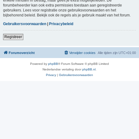
enkele minuten in beslag, maar geeft je extra mogelijkheden. De
forumbeheerder kan ook extra permissies toestaan aan geregistreerde
gebruikers. Lees voor registratie onze gebruiksvoorwaarden en het
bijbehorend beleid. Bekijk ook de regels als je gebruik maakt van het forum.
Gebruikersvoorwaarden
|
Privacybeleid
Registreer
Forumoverzicht
Verwijder cookies
Alle tijden zijn
UTC+01:00
Powered by
phpBB
® Forum Software © phpBB Limited
Nederlandse vertaling door
phpBB.nl
.
Privacy
|
Gebruikersvoorwaarden