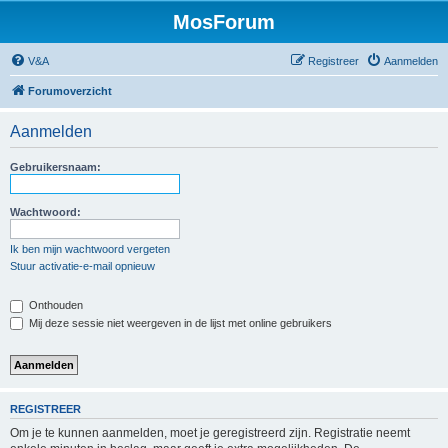
MosForum
V&A
Registreer
Aanmelden
Forumoverzicht
Aanmelden
Gebruikersnaam:
Wachtwoord:
Ik ben mijn wachtwoord vergeten
Stuur activatie-e-mail opnieuw
Onthouden
Mij deze sessie niet weergeven in de lijst met online gebruikers
REGISTREER
Om je te kunnen aanmelden, moet je geregistreerd zijn. Registratie neemt