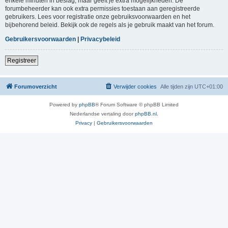
enkele minuten in beslag, maar geeft je extra mogelijkheden. De
forumbeheerder kan ook extra permissies toestaan aan geregistreerde
gebruikers. Lees voor registratie onze gebruiksvoorwaarden en het
bijbehorend beleid. Bekijk ook de regels als je gebruik maakt van het forum.
Gebruikersvoorwaarden
|
Privacybeleid
Registreer
Forumoverzicht
Verwijder cookies
Alle tijden zijn
UTC+01:00
Powered by
phpBB
® Forum Software © phpBB Limited
Nederlandse vertaling door
phpBB.nl
.
Privacy
|
Gebruikersvoorwaarden