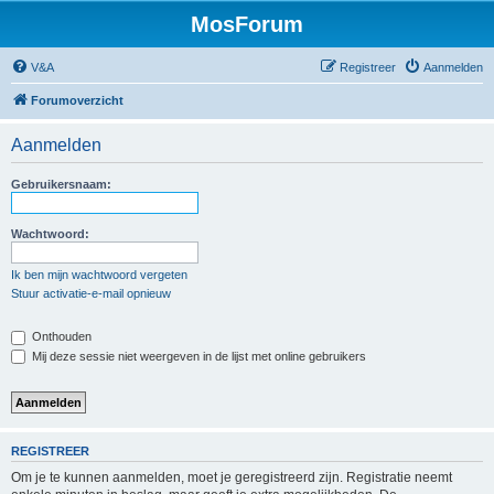
MosForum
V&A
Registreer
Aanmelden
Forumoverzicht
Aanmelden
Gebruikersnaam:
Wachtwoord:
Ik ben mijn wachtwoord vergeten
Stuur activatie-e-mail opnieuw
Onthouden
Mij deze sessie niet weergeven in de lijst met online gebruikers
REGISTREER
Om je te kunnen aanmelden, moet je geregistreerd zijn. Registratie neemt