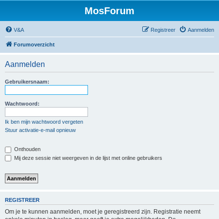
MosForum
V&A
Registreer
Aanmelden
Forumoverzicht
Aanmelden
Gebruikersnaam:
Wachtwoord:
Ik ben mijn wachtwoord vergeten
Stuur activatie-e-mail opnieuw
Onthouden
Mij deze sessie niet weergeven in de lijst met online gebruikers
REGISTREER
Om je te kunnen aanmelden, moet je geregistreerd zijn. Registratie neemt