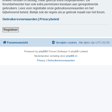
enkele minuten in beslag, maar geeft je extra mogelijkheden. De
forumbeheerder kan ook extra permissies toestaan aan geregistreerde
gebruikers. Lees voor registratie onze gebruiksvoorwaarden en het
bijbehorend beleid. Bekijk ook de regels als je gebruik maakt van het forum.
Gebruikersvoorwaarden
|
Privacybeleid
Registreer
Forumoverzicht
Verwijder cookies
Alle tijden zijn
UTC+01:00
Powered by
phpBB
® Forum Software © phpBB Limited
Nederlandse vertaling door
phpBB.nl
.
Privacy
|
Gebruikersvoorwaarden