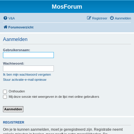
MosForum
V&A
Registreer
Aanmelden
Forumoverzicht
Aanmelden
Gebruikersnaam:
Wachtwoord:
Ik ben mijn wachtwoord vergeten
Stuur activatie-e-mail opnieuw
Onthouden
Mij deze sessie niet weergeven in de lijst met online gebruikers
REGISTREER
Om je te kunnen aanmelden, moet je geregistreerd zijn. Registratie neemt