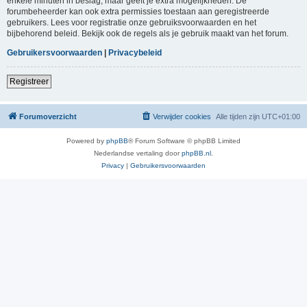
enkele minuten in beslag, maar geeft je extra mogelijkheden. De
forumbeheerder kan ook extra permissies toestaan aan geregistreerde
gebruikers. Lees voor registratie onze gebruiksvoorwaarden en het
bijbehorend beleid. Bekijk ook de regels als je gebruik maakt van het forum.
Gebruikersvoorwaarden
|
Privacybeleid
Registreer
Forumoverzicht
Verwijder cookies
Alle tijden zijn
UTC+01:00
Powered by
phpBB
® Forum Software © phpBB Limited
Nederlandse vertaling door
phpBB.nl
.
Privacy
|
Gebruikersvoorwaarden