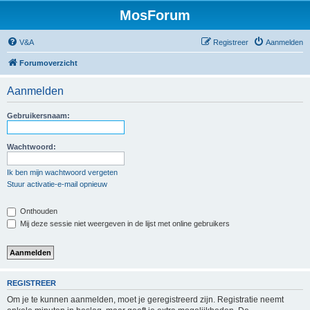
MosForum
V&A
Registreer
Aanmelden
Forumoverzicht
Aanmelden
Gebruikersnaam:
Wachtwoord:
Ik ben mijn wachtwoord vergeten
Stuur activatie-e-mail opnieuw
Onthouden
Mij deze sessie niet weergeven in de lijst met online gebruikers
REGISTREER
Om je te kunnen aanmelden, moet je geregistreerd zijn. Registratie neemt