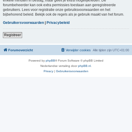
enkele minuten in beslag, maar geeft je extra mogelijkheden. De
forumbeheerder kan ook extra permissies toestaan aan geregistreerde
gebruikers. Lees voor registratie onze gebruiksvoorwaarden en het
bijbehorend beleid. Bekijk ook de regels als je gebruik maakt van het forum.
Gebruikersvoorwaarden
|
Privacybeleid
Registreer
Forumoverzicht
Verwijder cookies
Alle tijden zijn
UTC+01:00
Powered by
phpBB
® Forum Software © phpBB Limited
Nederlandse vertaling door
phpBB.nl
.
Privacy
|
Gebruikersvoorwaarden