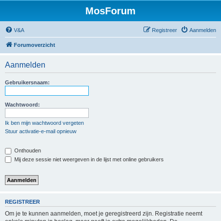
MosForum
V&A
Registreer
Aanmelden
Forumoverzicht
Aanmelden
Gebruikersnaam:
Wachtwoord:
Ik ben mijn wachtwoord vergeten
Stuur activatie-e-mail opnieuw
Onthouden
Mij deze sessie niet weergeven in de lijst met online gebruikers
REGISTREER
Om je te kunnen aanmelden, moet je geregistreerd zijn. Registratie neemt