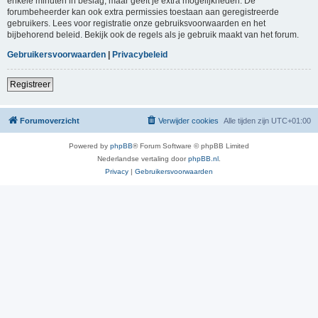
enkele minuten in beslag, maar geeft je extra mogelijkheden. De
forumbeheerder kan ook extra permissies toestaan aan geregistreerde
gebruikers. Lees voor registratie onze gebruiksvoorwaarden en het
bijbehorend beleid. Bekijk ook de regels als je gebruik maakt van het forum.
Gebruikersvoorwaarden
|
Privacybeleid
Registreer
Forumoverzicht
Verwijder cookies
Alle tijden zijn
UTC+01:00
Powered by
phpBB
® Forum Software © phpBB Limited
Nederlandse vertaling door
phpBB.nl
.
Privacy
|
Gebruikersvoorwaarden