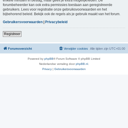
enkele minuten in beslag, maar geeft je extra mogelijkheden. De
forumbeheerder kan ook extra permissies toestaan aan geregistreerde
gebruikers. Lees voor registratie onze gebruiksvoorwaarden en het
bijbehorend beleid. Bekijk ook de regels als je gebruik maakt van het forum.
Gebruikersvoorwaarden
|
Privacybeleid
Registreer
Forumoverzicht
Verwijder cookies
Alle tijden zijn
UTC+01:00
Powered by
phpBB
® Forum Software © phpBB Limited
Nederlandse vertaling door
phpBB.nl
.
Privacy
|
Gebruikersvoorwaarden