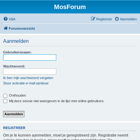
MosForum
V&A
Registreer
Aanmelden
Forumoverzicht
Aanmelden
Gebruikersnaam:
Wachtwoord:
Ik ben mijn wachtwoord vergeten
Stuur activatie-e-mail opnieuw
Onthouden
Mij deze sessie niet weergeven in de lijst met online gebruikers
REGISTREER
Om je te kunnen aanmelden, moet je geregistreerd zijn. Registratie neemt