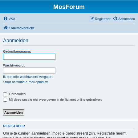
MosForum
V&A
Registreer
Aanmelden
Forumoverzicht
Aanmelden
Gebruikersnaam:
Wachtwoord:
Ik ben mijn wachtwoord vergeten
Stuur activatie-e-mail opnieuw
Onthouden
Mij deze sessie niet weergeven in de lijst met online gebruikers
REGISTREER
Om je te kunnen aanmelden, moet je geregistreerd zijn. Registratie neemt