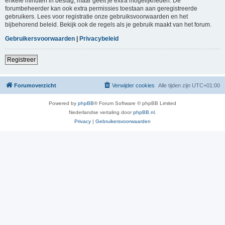
enkele minuten in beslag, maar geeft je extra mogelijkheden. De
forumbeheerder kan ook extra permissies toestaan aan geregistreerde
gebruikers. Lees voor registratie onze gebruiksvoorwaarden en het
bijbehorend beleid. Bekijk ook de regels als je gebruik maakt van het forum.
Gebruikersvoorwaarden
|
Privacybeleid
Registreer
Forumoverzicht
Verwijder cookies
Alle tijden zijn
UTC+01:00
Powered by
phpBB
® Forum Software © phpBB Limited
Nederlandse vertaling door
phpBB.nl
.
Privacy
|
Gebruikersvoorwaarden