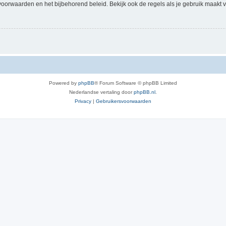
voorwaarden en het bijbehorend beleid. Bekijk ook de regels als je gebruik maakt v
Powered by
phpBB
® Forum Software © phpBB Limited
Nederlandse vertaling door
phpBB.nl
.
Privacy
|
Gebruikersvoorwaarden