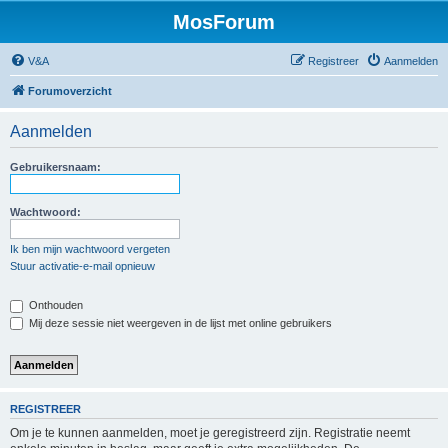
MosForum
V&A
Registreer
Aanmelden
Forumoverzicht
Aanmelden
Gebruikersnaam:
Wachtwoord:
Ik ben mijn wachtwoord vergeten
Stuur activatie-e-mail opnieuw
Onthouden
Mij deze sessie niet weergeven in de lijst met online gebruikers
REGISTREER
Om je te kunnen aanmelden, moet je geregistreerd zijn. Registratie neemt