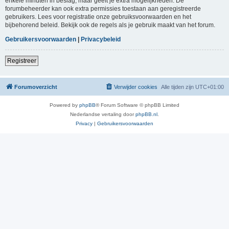
enkele minuten in beslag, maar geeft je extra mogelijkheden. De
forumbeheerder kan ook extra permissies toestaan aan geregistreerde
gebruikers. Lees voor registratie onze gebruiksvoorwaarden en het
bijbehorend beleid. Bekijk ook de regels als je gebruik maakt van het forum.
Gebruikersvoorwaarden
|
Privacybeleid
Registreer
Forumoverzicht
Verwijder cookies
Alle tijden zijn
UTC+01:00
Powered by
phpBB
® Forum Software © phpBB Limited
Nederlandse vertaling door
phpBB.nl
.
Privacy
|
Gebruikersvoorwaarden