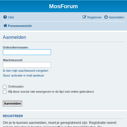
MosForum
V&A
Registreer
Aanmelden
Forumoverzicht
Aanmelden
Gebruikersnaam:
Wachtwoord:
Ik ben mijn wachtwoord vergeten
Stuur activatie-e-mail opnieuw
Onthouden
Mij deze sessie niet weergeven in de lijst met online gebruikers
REGISTREER
Om je te kunnen aanmelden, moet je geregistreerd zijn. Registratie neemt