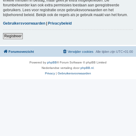
enkele minuten in beslag, maar geeft je extra mogelijkheden. De
forumbeheerder kan ook extra permissies toestaan aan geregistreerde
gebruikers. Lees voor registratie onze gebruiksvoorwaarden en het
bijbehorend beleid. Bekijk ook de regels als je gebruik maakt van het forum.
Gebruikersvoorwaarden
|
Privacybeleid
Registreer
Forumoverzicht
Verwijder cookies
Alle tijden zijn
UTC+01:00
Powered by
phpBB
® Forum Software © phpBB Limited
Nederlandse vertaling door
phpBB.nl
.
Privacy
|
Gebruikersvoorwaarden