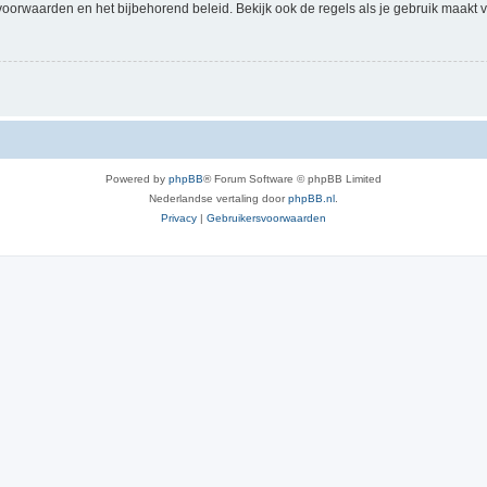
voorwaarden en het bijbehorend beleid. Bekijk ook de regels als je gebruik maakt v
Powered by
phpBB
® Forum Software © phpBB Limited
Nederlandse vertaling door
phpBB.nl
.
Privacy
|
Gebruikersvoorwaarden