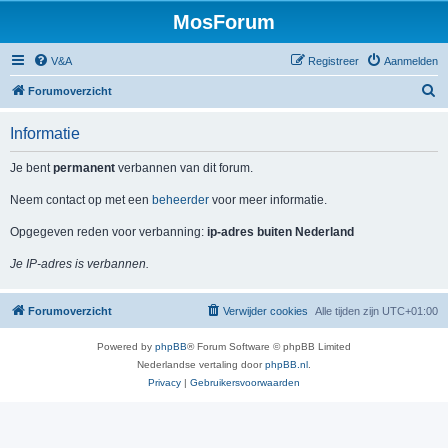
MosForum
V&A
Registreer
Aanmelden
Z
Forumoverzicht
o
Informatie
e
k
Je bent
permanent
verbannen van dit forum.
Neem contact op met een
beheerder
voor meer informatie.
Opgegeven reden voor verbanning:
ip-adres buiten Nederland
Je IP-adres is verbannen.
Forumoverzicht
Verwijder cookies
Alle tijden zijn
UTC+01:00
Powered by
phpBB
® Forum Software © phpBB Limited
Nederlandse vertaling door
phpBB.nl
.
Privacy
|
Gebruikersvoorwaarden