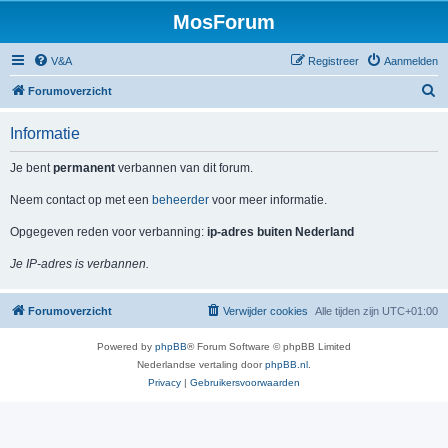
MosForum
V&A
Registreer
Aanmelden
Z
Forumoverzicht
o
Informatie
e
k
Je bent
permanent
verbannen van dit forum.
Neem contact op met een
beheerder
voor meer informatie.
Opgegeven reden voor verbanning:
ip-adres buiten Nederland
Je IP-adres is verbannen.
Forumoverzicht
Verwijder cookies
Alle tijden zijn
UTC+01:00
Powered by
phpBB
® Forum Software © phpBB Limited
Nederlandse vertaling door
phpBB.nl
.
Privacy
|
Gebruikersvoorwaarden