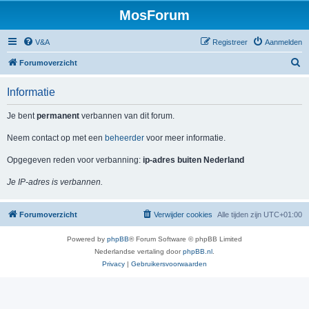
MosForum
V&A
Registreer
Aanmelden
Z
Forumoverzicht
o
Informatie
e
k
Je bent
permanent
verbannen van dit forum.
Neem contact op met een
beheerder
voor meer informatie.
Opgegeven reden voor verbanning:
ip-adres buiten Nederland
Je IP-adres is verbannen.
Forumoverzicht
Verwijder cookies
Alle tijden zijn
UTC+01:00
Powered by
phpBB
® Forum Software © phpBB Limited
Nederlandse vertaling door
phpBB.nl
.
Privacy
|
Gebruikersvoorwaarden