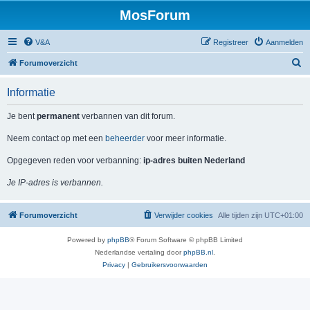
MosForum
V&A
Registreer
Aanmelden
Z
Forumoverzicht
o
Informatie
e
k
Je bent
permanent
verbannen van dit forum.
Neem contact op met een
beheerder
voor meer informatie.
Opgegeven reden voor verbanning:
ip-adres buiten Nederland
Je IP-adres is verbannen.
Forumoverzicht
Verwijder cookies
Alle tijden zijn
UTC+01:00
Powered by
phpBB
® Forum Software © phpBB Limited
Nederlandse vertaling door
phpBB.nl
.
Privacy
|
Gebruikersvoorwaarden