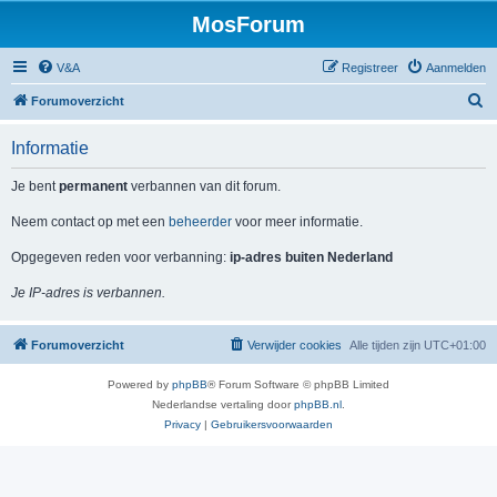
MosForum
V&A
Registreer
Aanmelden
Z
Forumoverzicht
o
Informatie
e
k
Je bent
permanent
verbannen van dit forum.
Neem contact op met een
beheerder
voor meer informatie.
Opgegeven reden voor verbanning:
ip-adres buiten Nederland
Je IP-adres is verbannen.
Forumoverzicht
Verwijder cookies
Alle tijden zijn
UTC+01:00
Powered by
phpBB
® Forum Software © phpBB Limited
Nederlandse vertaling door
phpBB.nl
.
Privacy
|
Gebruikersvoorwaarden