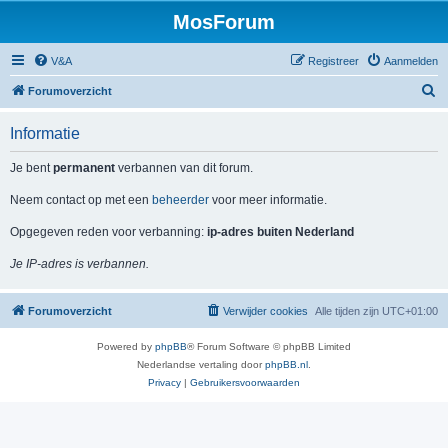
MosForum
V&A
Registreer
Aanmelden
Z
Forumoverzicht
o
Informatie
e
k
Je bent
permanent
verbannen van dit forum.
Neem contact op met een
beheerder
voor meer informatie.
Opgegeven reden voor verbanning:
ip-adres buiten Nederland
Je IP-adres is verbannen.
Forumoverzicht
Verwijder cookies
Alle tijden zijn
UTC+01:00
Powered by
phpBB
® Forum Software © phpBB Limited
Nederlandse vertaling door
phpBB.nl
.
Privacy
|
Gebruikersvoorwaarden