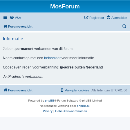
MosForum
V&A
Registreer
Aanmelden
Z
Forumoverzicht
o
Informatie
e
k
Je bent
permanent
verbannen van dit forum.
Neem contact op met een
beheerder
voor meer informatie.
Opgegeven reden voor verbanning:
ip-adres buiten Nederland
Je IP-adres is verbannen.
Forumoverzicht
Verwijder cookies
Alle tijden zijn
UTC+01:00
Powered by
phpBB
® Forum Software © phpBB Limited
Nederlandse vertaling door
phpBB.nl
.
Privacy
|
Gebruikersvoorwaarden