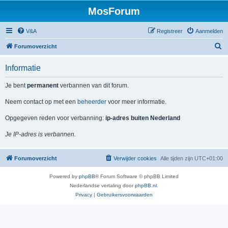
MosForum
V&A
Registreer
Aanmelden
Z
Forumoverzicht
o
Informatie
e
k
Je bent
permanent
verbannen van dit forum.
Neem contact op met een
beheerder
voor meer informatie.
Opgegeven reden voor verbanning:
ip-adres buiten Nederland
Je IP-adres is verbannen.
Forumoverzicht
Verwijder cookies
Alle tijden zijn
UTC+01:00
Powered by
phpBB
® Forum Software © phpBB Limited
Nederlandse vertaling door
phpBB.nl
.
Privacy
|
Gebruikersvoorwaarden